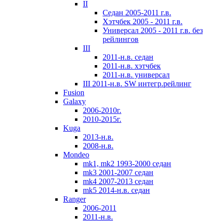
II
Седан 2005-2011 г.в.
Хэтчбек 2005 - 2011 г.в.
Универсал 2005 - 2011 г.в. без
рейлингов
III
2011-н.в. седан
2011-н.в. хэтчбек
2011-н.в. универсал
III 2011-н.в. SW интегр.рейлинг
Fusion
Galaxy
2006-2010г.
2010-2015г.
Kuga
2013-н.в.
2008-н.в.
Mondeo
mk1, mk2 1993-2000 седан
mk3 2001-2007 седан
mk4 2007-2013 седан
mk5 2014-н.в. седан
Ranger
2006-2011
2011-н.в.