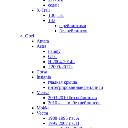
седан
X-Trail
T30,T31
T32
с рейлингами
без рейлингов
Opel
Antara
Astra
Family
GTC
H 2004-2014г.
J 2009-2017г.
Corsa
Insignia
гладкая крыша
интегрированные рейлинги
Meriva
2003-2010 без рейлингов
2010 - ... г.в. без рейлингов
Mokka
Vectra
1988-1995 г.в. А
1995-2002 г.в. В