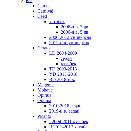
Kia
Carens
Carnival
Ceed
хэтчбек
2006-н.в. 3 дв.
2006-н.в. 5 дв.
2006-2012 универсал
2012-н.в. универсал
Cerato
LD 2004-2009
седан
хэтчбек
TD 2009-2013
YD 2013-2018
BD 2018-н.в.
Magentis
Mohave
Opirius
Optima
2010-2018 седан
2019-н.в. седан
Picanto
I 2004-2011 хэтчбек
II 2011-2017 хэтчбек