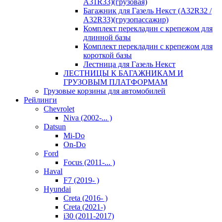
A31R33)(грузовая)
Багажник для Газель Некст (A32R32 /
A32R33)(грузопассажир)
Комплект перекладин с крепежом для
длинной базы
Комплект перекладин с крепежом для
короткой базы
Лестница для Газель Некст
ЛЕСТНИЦЫ К БАГАЖНИКАМ И
ГРУЗОВЫМ ПЛАТФОРМАМ
Грузовые корзины для автомобилей
Рейлинги
Chevrolet
Niva (2002-... )
Datsun
Mi-Do
On-Do
Ford
Focus (2011-... )
Haval
F7 (2019- )
Hyundai
Creta (2016- )
Creta (2021-)
i30 (2011-2017)