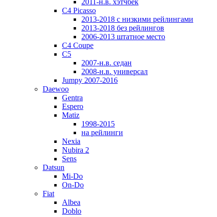
2011-н.в. хэтчбек
C4 Picasso
2013-2018 с низкими рейлингами
2013-2018 без рейлингов
2006-2013 штатное место
C4 Coupe
C5
2007-н.в. седан
2008-н.в. универсал
Jumpy 2007-2016
Daewoo
Gentra
Espero
Matiz
1998-2015
на рейлинги
Nexia
Nubira 2
Sens
Datsun
Mi-Do
On-Do
Fiat
Albea
Doblo