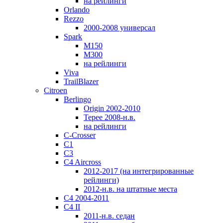
на рейлинги
Orlando
Rezzo
2000-2008 универсал
Spark
M150
M300
на рейлинги
Viva
TrailBlazer
Citroen
Berlingo
Origin 2002-2010
Tepee 2008-н.в.
на рейлинги
C-Crosser
C1
C3
C4 Aircross
2012-2017 (на интегрированные
рейлинги)
2012-н.в. на штатные места
C4 2004-2011
C4 II
2011-н.в. седан