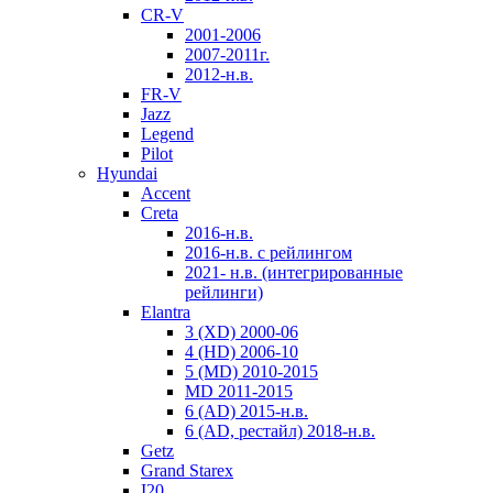
CR-V
2001-2006
2007-2011г.
2012-н.в.
FR-V
Jazz
Legend
Pilot
Hyundai
Accent
Creta
2016-н.в.
2016-н.в. с рейлингом
2021- н.в. (интегрированные
рейлинги)
Elantra
3 (XD) 2000-06
4 (HD) 2006-10
5 (MD) 2010-2015
MD 2011-2015
6 (AD) 2015-н.в.
6 (AD, рестайл) 2018-н.в.
Getz
Grand Starex
I20