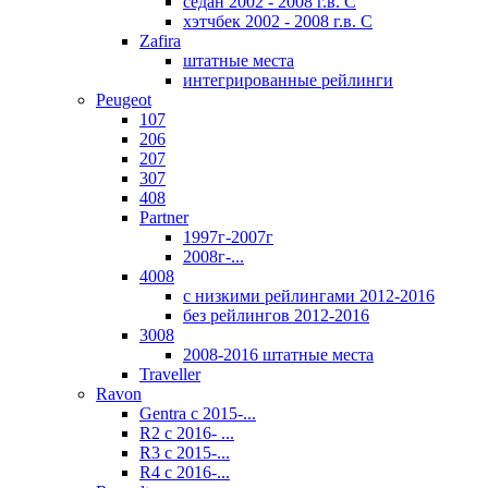
седан 2002 - 2008 г.в. С
хэтчбек 2002 - 2008 г.в. С
Zafira
штатные места
интегрированные рейлинги
Peugeot
107
206
207
307
408
Partner
1997г-2007г
2008г-...
4008
с низкими рейлингами 2012-2016
без рейлингов 2012-2016
3008
2008-2016 штатные места
Traveller
Ravon
Gentra с 2015-...
R2 с 2016- ...
R3 с 2015-...
R4 с 2016-...