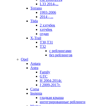
L33 2014-...
Terrano
1993-2006
2014 - ...
Tiida
2 хэтчбек
хэтчбек
седан
X-Trail
T30,T31
T32
с рейлингами
без рейлингов
Opel
Antara
Astra
Family
GTC
H 2004-2014г.
J 2009-2017г.
Corsa
Insignia
гладкая крыша
интегрированные рейлинги