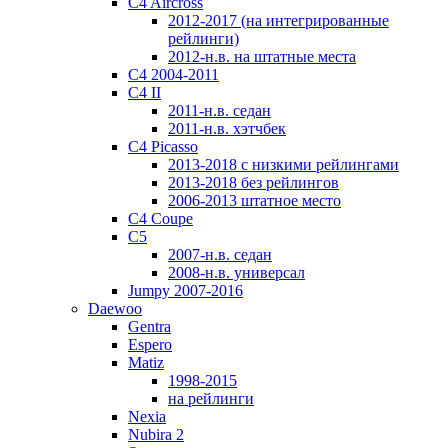
C4 Aircross
2012-2017 (на интегрированные
рейлинги)
2012-н.в. на штатные места
C4 2004-2011
C4 II
2011-н.в. седан
2011-н.в. хэтчбек
C4 Picasso
2013-2018 с низкими рейлингами
2013-2018 без рейлингов
2006-2013 штатное место
C4 Coupe
C5
2007-н.в. седан
2008-н.в. универсал
Jumpy 2007-2016
Daewoo
Gentra
Espero
Matiz
1998-2015
на рейлинги
Nexia
Nubira 2