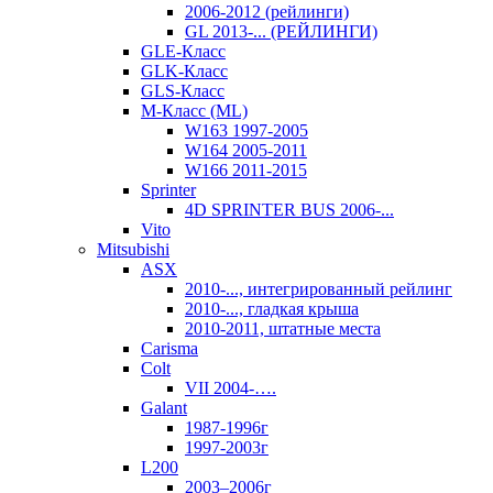
2006-2012 (рейлинги)
GL 2013-... (РЕЙЛИНГИ)
GLE-Класс
GLK-Класс
GLS-Класс
M-Класс (ML)
W163 1997-2005
W164 2005-2011
W166 2011-2015
Sprinter
4D SPRINTER BUS 2006-...
Vito
Mitsubishi
ASX
2010-..., интегрированный рейлинг
2010-..., гладкая крыша
2010-2011, штатные места
Carisma
Colt
VII 2004-….
Galant
1987-1996г
1997-2003г
L200
2003–2006г