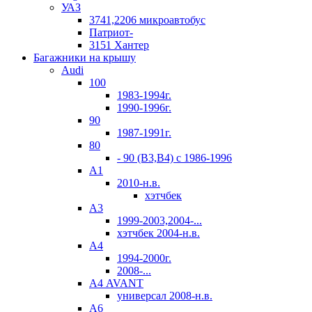
УАЗ
3741,2206 микроавтобус
Патриот-
3151 Хантер
Багажники на крышу
Audi
100
1983-1994г.
1990-1996г.
90
1987-1991г.
80
- 90 (B3,B4) c 1986-1996
А1
2010-н.в.
хэтчбек
А3
1999-2003,2004-...
хэтчбек 2004-н.в.
А4
1994-2000г.
2008-...
А4 AVANT
универсал 2008-н.в.
А6