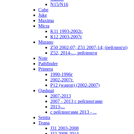
N15/N16
Cube
Juke
Maxima
Micra
K11 1993-2002г.
К12 2003-2007г
Murano
Z50 2002-07; Z51 2007-14; (рейлинги)
Z52, 2014-..., рейлинги
Note
Pathfinder
Primera
1990-1996г
2002-2007г.
P12 (wagon) (2002-2007)
Qashqai
2007-2013
2007 - 2013 с рейлингами
2013-...
с рейлингами 2013 - ...
Sentra
Teana
J31 2003-2008
J32 2008-2014