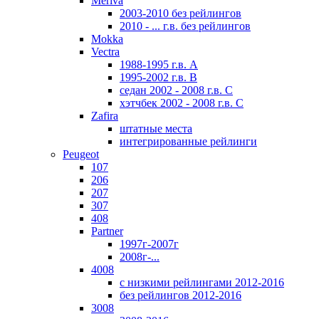
Meriva
2003-2010 без рейлингов
2010 - ... г.в. без рейлингов
Mokka
Vectra
1988-1995 г.в. А
1995-2002 г.в. В
седан 2002 - 2008 г.в. С
хэтчбек 2002 - 2008 г.в. С
Zafira
штатные места
интегрированные рейлинги
Peugeot
107
206
207
307
408
Partner
1997г-2007г
2008г-...
4008
с низкими рейлингами 2012-2016
без рейлингов 2012-2016
3008