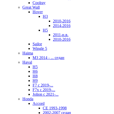
Coolray
Great Wall
Hover
H3
2010-2016
2014-2016
H5
2011-н.в.
2010-2016
Sailor
Wingle 5
Haima
M3 2014 - ... седан
Haval
H5
Н6
H8
H9
F7 с 2019-...
F7x с 2019-...
Jolion с 2021-...
Honda
Accord
CE 1993-1998
2002-2007 седан