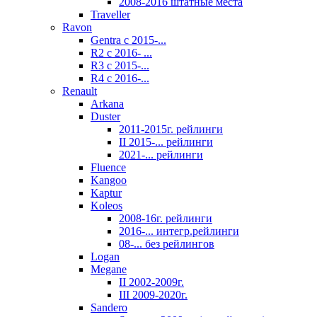
2008-2016 штатные места
Traveller
Ravon
Gentra с 2015-...
R2 с 2016- ...
R3 с 2015-...
R4 с 2016-...
Renault
Arkana
Duster
2011-2015г. рейлинги
II 2015-... рейлинги
2021-... рейлинги
Fluence
Kangoo
Kaptur
Koleos
2008-16г. рейлинги
2016-... интегр.рейлинги
08-... без рейлингов
Logan
Megane
II 2002-2009г.
III 2009-2020г.
Sandero