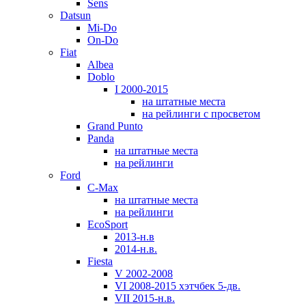
Sens
Datsun
Mi-Do
On-Do
Fiat
Albea
Doblo
I 2000-2015
на штатные места
на рейлинги с просветом
Grand Punto
Panda
на штатные места
на рейлинги
Ford
C-Max
на штатные места
на рейлинги
EcoSport
2013-н.в
2014-н.в.
Fiesta
V 2002-2008
VI 2008-2015 хэтчбек 5-дв.
VII 2015-н.в.