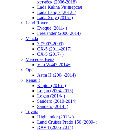
хэтчбек (2006-2018)
Lada Kalina Универсал
Lada Largus (2012- )
Lada Xray (2015- )
Land Rover
Evoque (2011- )
Freelander (2006-2014)
Mazda
3 (2003-2009)
CX-5 (2011-2017)
CX-5 (2017- )
Mercedes-Benz
Vito W447 2014+
Opel
Astra H (2004-2014)
Renault
Kaptur (2016- )
Logan (2004-2015)
Logan (2014- )
Sandero (2010-2014)
Sandero (2014- )
Toyota
Highlander (2013- )
Land Cruiser Prado 150 (2009- )
RAV4 (2005-2014)