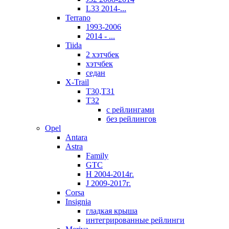
L33 2014-...
Terrano
1993-2006
2014 - ...
Tiida
2 хэтчбек
хэтчбек
седан
X-Trail
T30,T31
T32
с рейлингами
без рейлингов
Opel
Antara
Astra
Family
GTC
H 2004-2014г.
J 2009-2017г.
Corsa
Insignia
гладкая крыша
интегрированные рейлинги