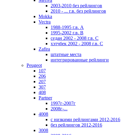
Meriva
2003-2010 без рейлингов
2010 - ... г.в. без рейлингов
Mokka
Vectra
1988-1995 г.в. А
1995-2002 г.в. В
седан 2002 - 2008 г.в. С
хэтчбек 2002 - 2008 г.в. С
Zafira
штатные места
интегрированные рейлинги
Peugeot
107
206
207
307
408
Partner
1997г-2007г
2008г-...
4008
с низкими рейлингами 2012-2016
без рейлингов 2012-2016
3008