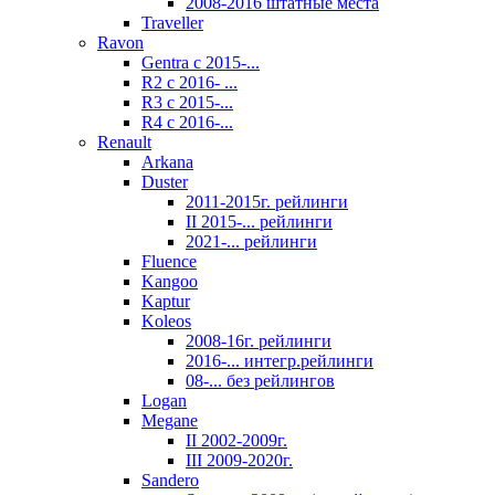
2008-2016 штатные места
Traveller
Ravon
Gentra с 2015-...
R2 с 2016- ...
R3 с 2015-...
R4 с 2016-...
Renault
Arkana
Duster
2011-2015г. рейлинги
II 2015-... рейлинги
2021-... рейлинги
Fluence
Kangoo
Kaptur
Koleos
2008-16г. рейлинги
2016-... интегр.рейлинги
08-... без рейлингов
Logan
Megane
II 2002-2009г.
III 2009-2020г.
Sandero