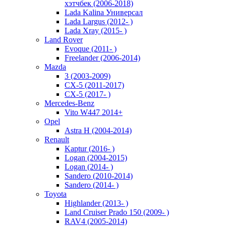
хэтчбек (2006-2018)
Lada Kalina Универсал
Lada Largus (2012- )
Lada Xray (2015- )
Land Rover
Evoque (2011- )
Freelander (2006-2014)
Mazda
3 (2003-2009)
CX-5 (2011-2017)
CX-5 (2017- )
Mercedes-Benz
Vito W447 2014+
Opel
Astra H (2004-2014)
Renault
Kaptur (2016- )
Logan (2004-2015)
Logan (2014- )
Sandero (2010-2014)
Sandero (2014- )
Toyota
Highlander (2013- )
Land Cruiser Prado 150 (2009- )
RAV4 (2005-2014)