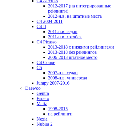
C4 Aircross
2012-2017 (на интегрированные
рейлинги)
2012-н.в. на штатные места
C4 2004-2011
C4 II
2011-н.в. седан
2011-н.в. хэтчбек
C4 Picasso
2013-2018 с низкими рейлингами
2013-2018 без рейлингов
2006-2013 штатное место
C4 Coupe
C5
2007-н.в. седан
2008-н.в. универсал
Jumpy 2007-2016
Daewoo
Gentra
Espero
Matiz
1998-2015
на рейлинги
Nexia
Nubira 2