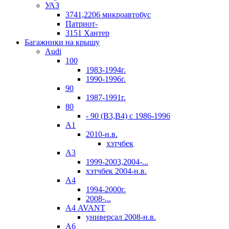
УАЗ
3741,2206 микроавтобус
Патриот-
3151 Хантер
Багажники на крышу
Audi
100
1983-1994г.
1990-1996г.
90
1987-1991г.
80
- 90 (B3,B4) c 1986-1996
А1
2010-н.в.
хэтчбек
А3
1999-2003,2004-...
хэтчбек 2004-н.в.
А4
1994-2000г.
2008-...
А4 AVANT
универсал 2008-н.в.
А6