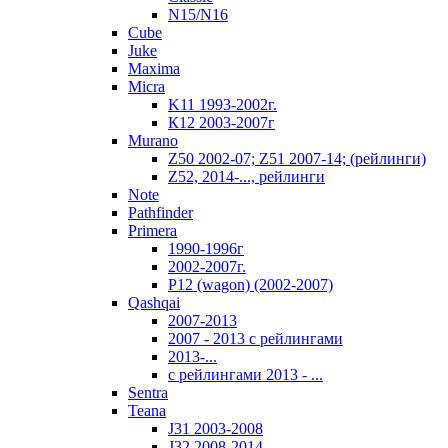
N15/N16
Cube
Juke
Maxima
Micra
K11 1993-2002г.
К12 2003-2007г
Murano
Z50 2002-07; Z51 2007-14; (рейлинги)
Z52, 2014-..., рейлинги
Note
Pathfinder
Primera
1990-1996г
2002-2007г.
P12 (wagon) (2002-2007)
Qashqai
2007-2013
2007 - 2013 с рейлингами
2013-...
с рейлингами 2013 - ...
Sentra
Teana
J31 2003-2008
J32 2008-2014