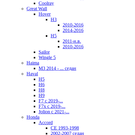
Coolray
Great Wall
Hover
H3
2010-2016
2014-2016
H5
2011-н.в.
2010-2016
Sailor
Wingle 5
Haima
M3 2014 - ... седан
Haval
H5
Н6
H8
H9
F7 с 2019-...
F7x с 2019-...
Jolion с 2021-...
Honda
Accord
CE 1993-1998
2002-2007 седан