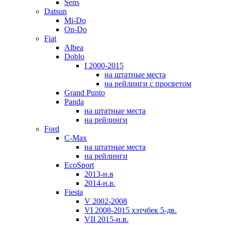
Sens
Datsun
Mi-Do
On-Do
Fiat
Albea
Doblo
I 2000-2015
на штатные места
на рейлинги с просветом
Grand Punto
Panda
на штатные места
на рейлинги
Ford
C-Max
на штатные места
на рейлинги
EcoSport
2013-н.в
2014-н.в.
Fiesta
V 2002-2008
VI 2008-2015 хэтчбек 5-дв.
VII 2015-н.в.