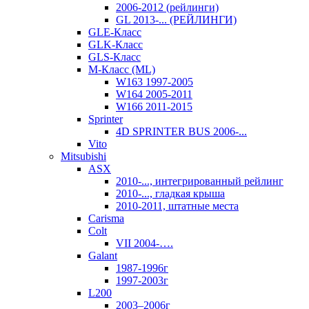
2006-2012 (рейлинги)
GL 2013-... (РЕЙЛИНГИ)
GLE-Класс
GLK-Класс
GLS-Класс
M-Класс (ML)
W163 1997-2005
W164 2005-2011
W166 2011-2015
Sprinter
4D SPRINTER BUS 2006-...
Vito
Mitsubishi
ASX
2010-..., интегрированный рейлинг
2010-..., гладкая крыша
2010-2011, штатные места
Carisma
Colt
VII 2004-….
Galant
1987-1996г
1997-2003г
L200
2003–2006г