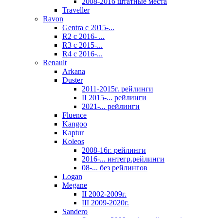
2008-2016 штатные места
Traveller
Ravon
Gentra с 2015-...
R2 с 2016- ...
R3 с 2015-...
R4 с 2016-...
Renault
Arkana
Duster
2011-2015г. рейлинги
II 2015-... рейлинги
2021-... рейлинги
Fluence
Kangoo
Kaptur
Koleos
2008-16г. рейлинги
2016-... интегр.рейлинги
08-... без рейлингов
Logan
Megane
II 2002-2009г.
III 2009-2020г.
Sandero