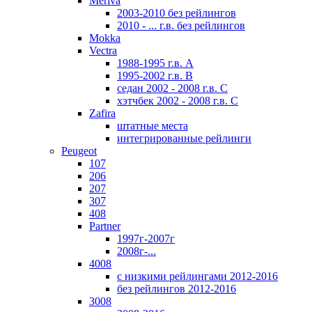
Meriva
2003-2010 без рейлингов
2010 - ... г.в. без рейлингов
Mokka
Vectra
1988-1995 г.в. А
1995-2002 г.в. В
седан 2002 - 2008 г.в. С
хэтчбек 2002 - 2008 г.в. С
Zafira
штатные места
интегрированные рейлинги
Peugeot
107
206
207
307
408
Partner
1997г-2007г
2008г-...
4008
с низкими рейлингами 2012-2016
без рейлингов 2012-2016
3008