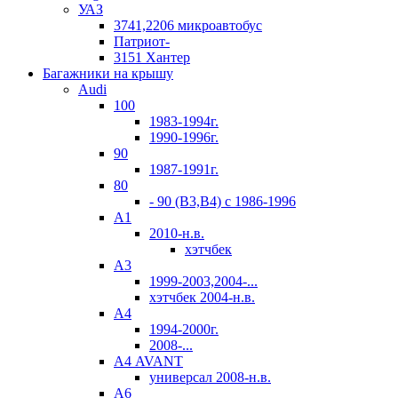
УАЗ
3741,2206 микроавтобус
Патриот-
3151 Хантер
Багажники на крышу
Audi
100
1983-1994г.
1990-1996г.
90
1987-1991г.
80
- 90 (B3,B4) c 1986-1996
А1
2010-н.в.
хэтчбек
А3
1999-2003,2004-...
хэтчбек 2004-н.в.
А4
1994-2000г.
2008-...
А4 AVANT
универсал 2008-н.в.
А6