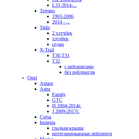
L33 2014-...
Terrano
1993-2006
2014 - ...
Tiida
2 хэтчбек
хэтчбек
седан
X-Trail
T30,T31
T32
с рейлингами
без рейлингов
Opel
Antara
Astra
Family
GTC
H 2004-2014г.
J 2009-2017г.
Corsa
Insignia
гладкая крыша
интегрированные рейлинги