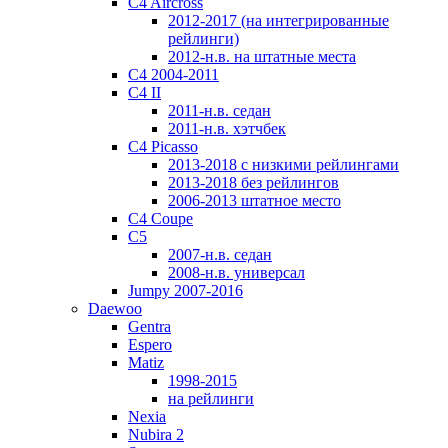
C4 Aircross
2012-2017 (на интегрированные
рейлинги)
2012-н.в. на штатные места
C4 2004-2011
C4 II
2011-н.в. седан
2011-н.в. хэтчбек
C4 Picasso
2013-2018 с низкими рейлингами
2013-2018 без рейлингов
2006-2013 штатное место
C4 Coupe
C5
2007-н.в. седан
2008-н.в. универсал
Jumpy 2007-2016
Daewoo
Gentra
Espero
Matiz
1998-2015
на рейлинги
Nexia
Nubira 2