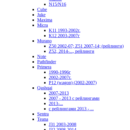
N15/N16
Cube
Juke
Maxima
Micra
K11 1993-2002г.
К12 2003-2007г
Murano
Z50 2002-07; Z51 2007-14; (рейлинги)
Z52, 2014-..., рейлинги
Note
Pathfinder
Primera
1990-1996г
2002-2007г.
P12 (wagon) (2002-2007)
Qashqai
2007-2013
2007 - 2013 с рейлингами
2013-...
с рейлингами 2013 - ...
Sentra
Teana
J31 2003-2008
J32 2008-2014