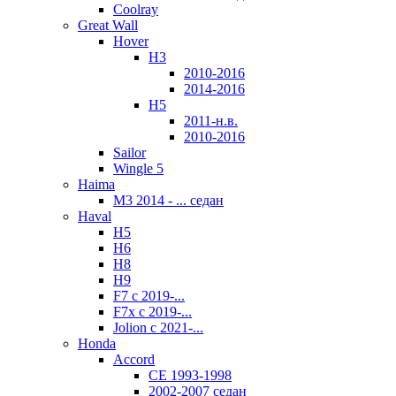
Coolray
Great Wall
Hover
H3
2010-2016
2014-2016
H5
2011-н.в.
2010-2016
Sailor
Wingle 5
Haima
M3 2014 - ... седан
Haval
H5
Н6
H8
H9
F7 с 2019-...
F7x с 2019-...
Jolion с 2021-...
Honda
Accord
CE 1993-1998
2002-2007 седан