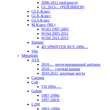
2006-2012 (рейлинги)
GL 2013-... (РЕЙЛИНГИ)
GLE-Класс
GLK-Класс
GLS-Класс
M-Класс (ML)
W163 1997-2005
W164 2005-2011
W166 2011-2015
Sprinter
4D SPRINTER BUS 2006-...
Vito
Mitsubishi
ASX
2010-..., интегрированный рейлинг
2010-..., гладкая крыша
2010-2011, штатные места
Carisma
Colt
VII 2004-….
Galant
1987-1996г
1997-2003г
L200
2003–2006г