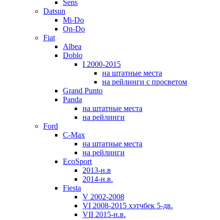
Sens
Datsun
Mi-Do
On-Do
Fiat
Albea
Doblo
I 2000-2015
на штатные места
на рейлинги с просветом
Grand Punto
Panda
на штатные места
на рейлинги
Ford
C-Max
на штатные места
на рейлинги
EcoSport
2013-н.в
2014-н.в.
Fiesta
V 2002-2008
VI 2008-2015 хэтчбек 5-дв.
VII 2015-н.в.