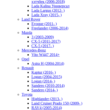
хэтчбек (2006-2018)
Lada Kalina Универсал
Lada Largus (2012- )
Lada Xray (2015- )
Land Rover
Evoque (2011- )
Freelander (2006-2014)
Mazda
3 (2003-2009)
CX-5 (2011-2017)
CX-5 (2017- )
Mercedes-Benz
Vito W447 2014+
Opel
Astra H (2004-2014)
Renault
Kaptur (2016- )
Logan (2004-2015)
Logan (2014- )
Sandero (2010-2014)
Sandero (2014- )
Toyota
Highlander (2013- )
Land Cruiser Prado 150 (2009- )
RAV4 (2005-2014)